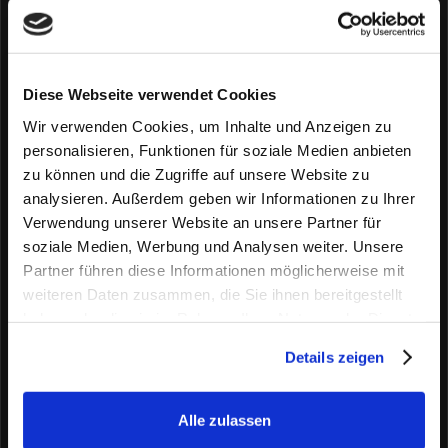
interaktiv und beschriftet. Wir vermeiden technische
Barrieren wie Passwortschutz oder Einschränkungen
für Screenreader.
Diese Webseite verwendet Cookies
Wir verwenden Cookies, um Inhalte und Anzeigen zu
Auch Bildmaterial auf der Website oder in Dokumenten
personalisieren, Funktionen für soziale Medien anbieten
ist barrierefrei eingebunden. Bedeutungsvolle Inhalte
zu können und die Zugriffe auf unsere Website zu
sind durch Alt-Texte oder sichtbare Bildunterschriften
analysieren. Außerdem geben wir Informationen zu Ihrer
ergänzt, Farben werden nie als einziges Mittel zur
Verwendung unserer Website an unsere Partner für
Informationsvermittlung eingesetzt. Icons und
soziale Medien, Werbung und Analysen weiter. Unsere
Diagramme sind kontrastreich und klar erkennbar.
Partner führen diese Informationen möglicherweise mit
weiteren Daten zusammen, die Sie ihnen bereitgestellt
haben oder die sie im Rahmen Ihrer Nutzung der Dienste
Unsere E-Mails und Newsletter sind strukturiert
gesammelt haben.
aufgebaut und responsiv. Texte sind leicht
Details zeigen
verständlich, Bilder mit Alternativtexten versehen und
Inhalte auch bei ausgeschalteter Grafikdarstellung
Alle zulassen
vollständig zugänglich. Damit stellen wir sicher, dass