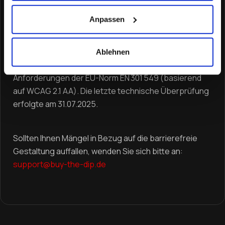
alle Nutzerinnen und Nutzer – unabhängig von
Einschränkungen – unsere Inhalte erreichen und
Anpassen
nutzen können.
Ablehnen
Diese Webseite ist weitgehend konform mit den
Anforderungen der EU-Norm EN 301 549 (basierend
auf WCAG 2.1 AA). Die letzte technische Überprüfung
erfolgte am 31.07.2025.
Sollten Ihnen Mängel in Bezug auf die barrierefreie
Gestaltung auffallen, wenden Sie sich bitte an:
support@buy-the-dip.de