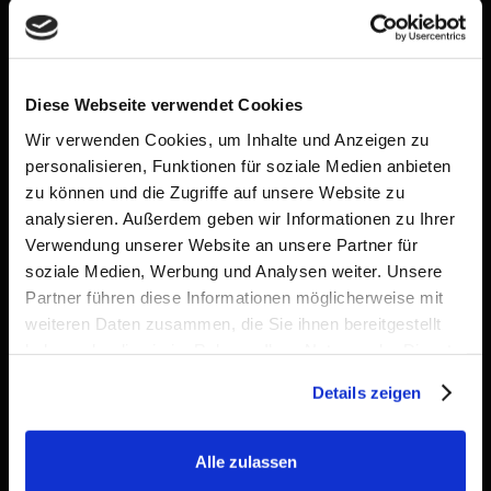
Sebastian Hell
ETFs & Edelmetalle
Diese Webseite verwendet Cookies
Wir verwenden Cookies, um Inhalte und Anzeigen zu
personalisieren, Funktionen für soziale Medien anbieten
zu können und die Zugriffe auf unsere Website zu
analysieren. Außerdem geben wir Informationen zu Ihrer
Verwendung unserer Website an unsere Partner für
soziale Medien, Werbung und Analysen weiter. Unsere
Partner führen diese Informationen möglicherweise mit
weiteren Daten zusammen, die Sie ihnen bereitgestellt
haben oder die sie im Rahmen Ihrer Nutzung der Dienste
gesammelt haben.
Details zeigen
Lars Erichsen
Alle zulassen