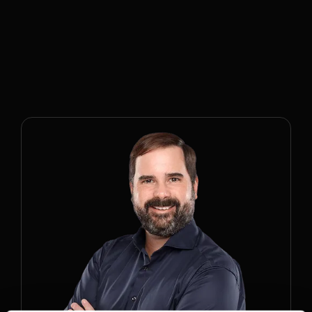
Das Team hinter
BuyTheDip.