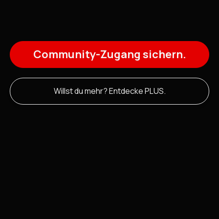
Specials & E-Books
Community-Zugang sichern.
Sonderanalysen, Themenschwerpunkte und
ausgewählte Zusatzinhalte. Kompakt
aufbereitet und direkt nutzbar.
Willst du mehr? Entdecke PLUS.
Alle Updates.
Ein Feed.
Dein Vorsprung.